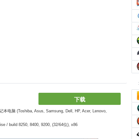
下载
hiba, Asus, Samsung, Dell, HP, Acer, Lenovo,
/ build 8250, 8400, 9200, (32/64位), x86