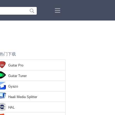
热门下载
Guitar Pro
Guitar Tuner
Gyazo
Haali Media Splitter
HAL