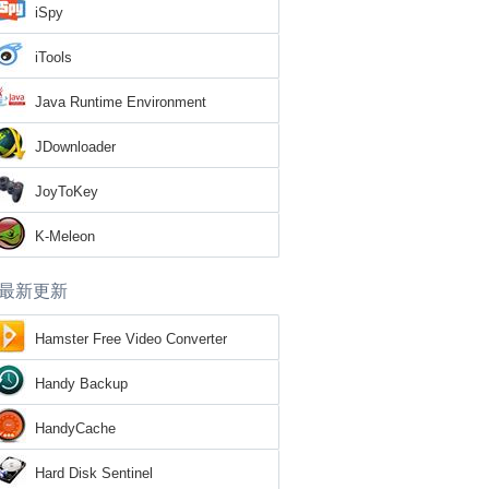
iSpy
iTools
Java Runtime Environment
JDownloader
JoyToKey
K-Meleon
最新更新
Hamster Free Video Converter
Handy Backup
HandyCache
Hard Disk Sentinel